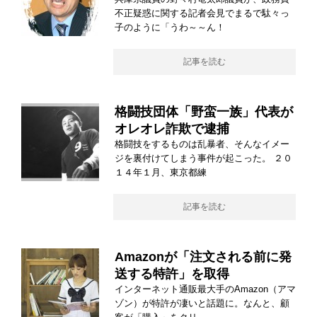
不正疑惑に関する記者会見でまるで駄々っ
子のように「うわ～～ん！
記事を読む
格闘技団体「野蛮一族」代表が
オレオレ詐欺で逮捕
格闘技をするものは乱暴者、そんなイメー
ジを裏付けてしまう事件が起こった。 ２０
１４年１月、東京都練
記事を読む
Amazonが「注文される前に発
送する特許」を取得
インターネット通販最大手のAmazon（アマ
ゾン）が特許が凄いと話題に。なんと、顧