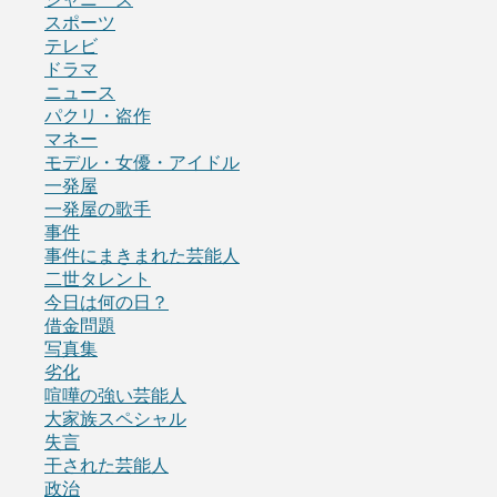
スポーツ
テレビ
ドラマ
ニュース
パクリ・盗作
マネー
モデル・女優・アイドル
一発屋
一発屋の歌手
事件
事件にまきまれた芸能人
二世タレント
今日は何の日？
借金問題
写真集
劣化
喧嘩の強い芸能人
大家族スペシャル
失言
干された芸能人
政治