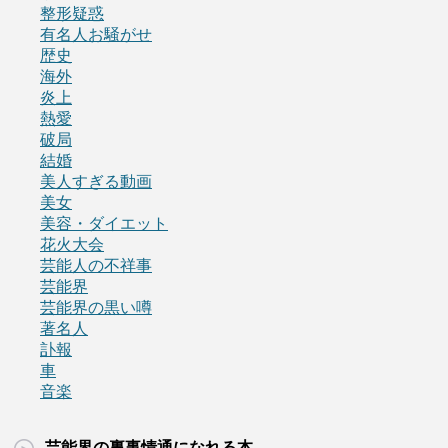
整形疑惑
有名人お騒がせ
歴史
海外
炎上
熱愛
破局
結婚
美人すぎる動画
美女
美容・ダイエット
花火大会
芸能人の不祥事
芸能界
芸能界の黒い噂
著名人
訃報
車
音楽
芸能界の裏事情通になれる本