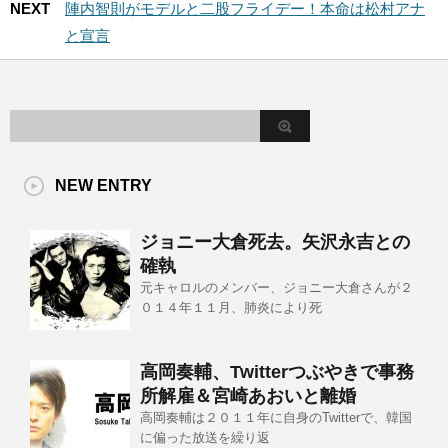
NEXT
陣内智則がモデルと二股フライデー！本命は松村アナ
と宣言
NEW ENTRY
ジョニー大倉死去。矢沢永吉との
確執
元キャロルのメンバー、ジョニー大倉さんが２
０１４年１１月、肺炎により死
高岡奏輔、Twitterつぶやきで事務
所解雇＆宮崎あおいと離婚
高岡奏輔は２０１１年に自身のTwitterで、韓国
に偏った放送を繰り返