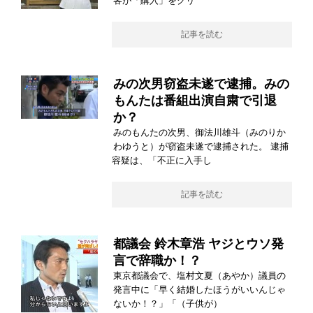
客が「購入」をクリ
記事を読む
みの次男窃盗未遂で逮捕。みの
もんたは番組出演自粛で引退
か？
みのもんたの次男、御法川雄斗（みのりか
わゆうと）が窃盗未遂で逮捕された。 逮捕
容疑は、「不正に入手し
記事を読む
都議会 鈴木章浩 ヤジとウソ発
言で辞職か！？
東京都議会で、塩村文夏（あやか）議員の
発言中に「早く結婚したほうがいいんじゃ
ないか！？」「（子供が）