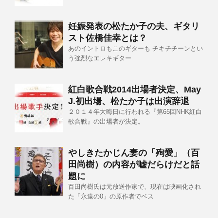
妊娠発表の松たか子の夫、ギタリ
スト佐橋佳幸とは？
あのイントロもこのギターも チキチチーンとい
う強烈なエレキギター
紅白歌合戦2014出場者決定、May
J.初出場、松たか子は出演辞退
２０１４年大晦日に行われる『第65回NHK紅白
歌合戦』の出場者が決定。
やしきたかじん妻の「殉愛」（百
田尚樹）の内容が嘘だらけだと話
題に
百田尚樹氏は元放送作家で、現在は映画化され
た「永遠の0」の原作者でベス