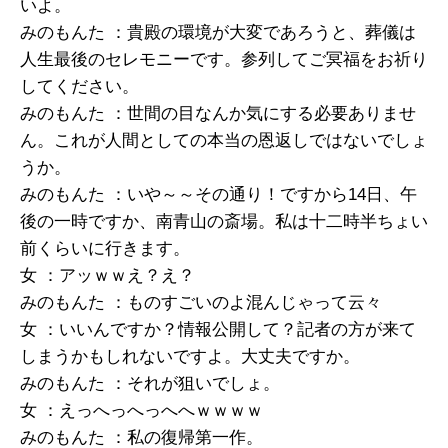
いよ。
みのもんた ：貴殿の環境が大変であろうと、葬儀は
人生最後のセレモニーです。参列してご冥福をお祈り
してください。
みのもんた ：世間の目なんか気にする必要ありませ
ん。これが人間としての本当の恩返しではないでしょ
うか。
みのもんた ：いや～～その通り！ですから14日、午
後の一時ですか、南青山の斎場。私は十二時半ちょい
前くらいに行きます。
女 ：アッｗｗえ？え？
みのもんた ：ものすごいのよ混んじゃって云々
女 ：いいんですか？情報公開して？記者の方が来て
しまうかもしれないですよ。大丈夫ですか。
みのもんた ：それが狙いでしょ。
女 ：えっへっへっへへｗｗｗｗ
みのもんた ：私の復帰第一作。