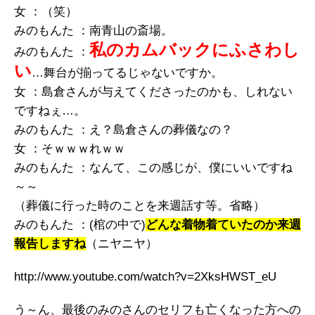
女 ：（笑）
みのもんた ：南青山の斎場。
私のカムバックにふさわし
みのもんた ：
い
…舞台が揃ってるじゃないですか。
女 ：島倉さんが与えてくださったのかも、しれない
ですねぇ…。
みのもんた ：え？島倉さんの葬儀なの？
女 ：そｗｗｗれｗｗ
みのもんた ：なんて、この感じが、僕にいいですね
～～
（葬儀に行った時のことを来週話す等。省略）
みのもんた ：(棺の中で)
どんな着物着ていたのか来週
報告しますね
（ニヤニヤ）
http://www.youtube.com/watch?v=2XksHWST_eU
う～ん、最後のみのさんのセリフも亡くなった方への