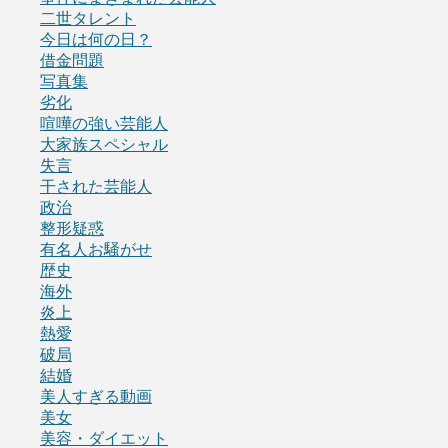
二世タレント
今日は何の日？
借金問題
写真集
劣化
喧嘩の強い芸能人
大家族スペシャル
失言
干された芸能人
政治
整形疑惑
有名人お騒がせ
歴史
海外
炎上
熱愛
破局
結婚
美人すぎる動画
美女
美容・ダイエット