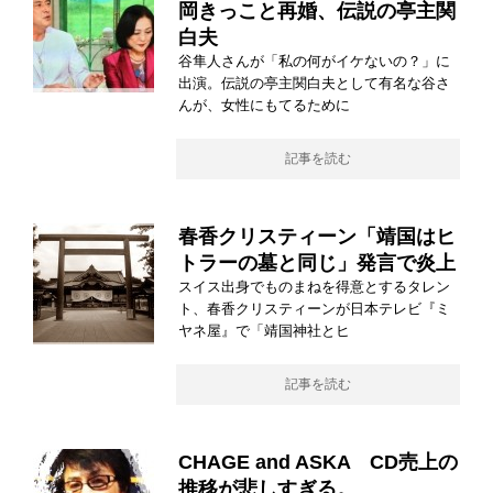
岡きっこと再婚、伝説の亭主関
白夫
谷隼人さんが「私の何がイケないの？」に
出演。伝説の亭主関白夫として有名な谷さ
んが、女性にもてるために
記事を読む
春香クリスティーン「靖国はヒ
トラーの墓と同じ」発言で炎上
スイス出身でものまねを得意とするタレン
ト、春香クリスティーンが日本テレビ『ミ
ヤネ屋』で「靖国神社とヒ
記事を読む
CHAGE and ASKA CD売上の
推移が悲しすぎる。