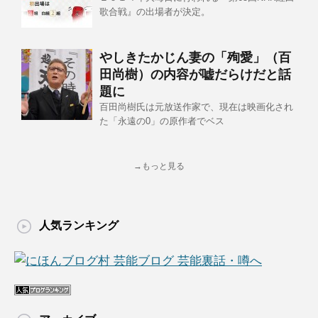
歌合戦』の出場者が決定。
やしきたかじん妻の「殉愛」（百
田尚樹）の内容が嘘だらけだと話
題に
百田尚樹氏は元放送作家で、現在は映画化され
た「永遠の0」の原作者でベス
→もっと見る
人気ランキング