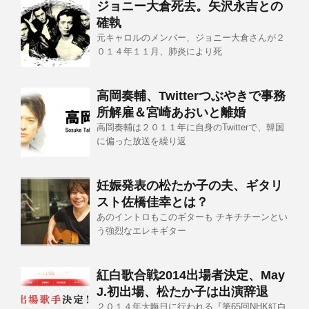
ジョニー大倉死去。矢沢永吉との
確執
元キャロルのメンバー、ジョニー大倉さんが２
０１４年１１月、肺炎により死
高岡奏輔、Twitterつぶやきで事務
所解雇＆宮崎あおいと離婚
高岡奏輔は２０１１年に自身のTwitterで、韓国
に偏った放送を繰り返
妊娠発表の松たか子の夫、ギタリ
スト佐橋佳幸とは？
あのイントロもこのギターも チキチチーンとい
う強烈なエレキギター
紅白歌合戦2014出場者決定、May
J.初出場、松たか子は出演辞退
２０１４年大晦日に行われる『第65回NHK紅白