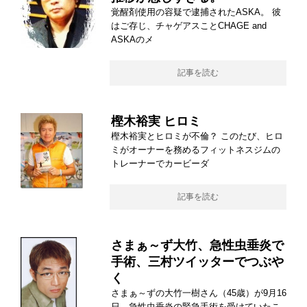
覚醒剤使用の容疑で逮捕されたASKA。 彼
はご存じ、チャゲアスことCHAGE and
ASKAのメ
記事を読む
樫木裕実 ヒロミ
樫木裕実とヒロミが不倫？ このたび、ヒロ
ミがオーナーを務めるフィットネスジムの
トレーナーでカービーダ
記事を読む
さまぁ～ず大竹、急性虫垂炎で
手術、三村ツイッターでつぶや
く
さまぁ～ずの大竹一樹さん（45歳）が9月16
日、急性虫垂炎の緊急手術を受けていたこ