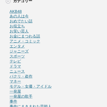
カテゴリー
AKB48
あの人は今
おめでたい話
お役立ち
お笑い芸人
お金にまつわる話
アニメ・コミック
エンタメ
ジャニーズ
スポーツ
テレビ
ドラマ
ニュース
パクリ・盗作
マネー
モデル・女優・アイドル
一発屋
一発屋の歌手
事件
事件にまきまれた芸能人