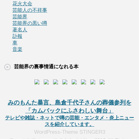
花火大会
芸能人の不祥事
芸能界
芸能界の黒い噂
著名人
訃報
車
音楽
芸能界の裏事情通になれる本
みのもんた暴言、島倉千代子さんの葬儀参列を
「カムバックにふさわしい舞台」
テレビや雑誌・ネットで噂の芸能・エンタメ・炎上ニュー
スを紹介しています。
WordPress-Theme STINGER3