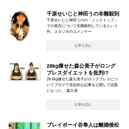
千原せいじと神田うの非難殺到
千原せいじと神田うのの「ノンストップ」
での発言について非難殺到しているという
件。スタジオのコメンテー
記事を読む
28kg痩せた森公美子がロング
ブレスダイエットを批判!?
28.6kg痩せた森久美子がロングブレスにつ
いてブログで否定的な記事を公開して話題
になった。 森久美
記事を読む
プレイボーイ谷隼人は離婚後松