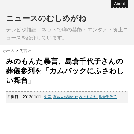
About
ニュースのむしめがね
テレビや雑誌・ネットで噂の芸能・エンタメ・炎上ニ
ュースを紹介しています。
ホーム
>
失言
>
みのもんた暴言、島倉千代子さんの
葬儀参列を「カムバックにふさわし
い舞台」
公開日：
2013/11/11
:
失言
,
有名人お騒がせ
みのもんた
,
島倉千代子