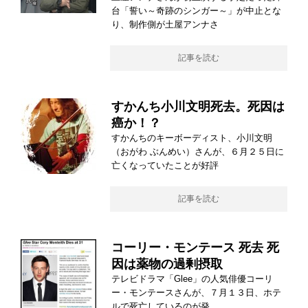
台「誓い～奇跡のシンガー～」が中止とな
り、制作側が土屋アンナさ
記事を読む
すかんち小川文明死去。死因は
癌か！？
すかんちのキーボーディスト、小川文明
（おがわ ぶんめい）さんが、６月２５日に
亡くなっていたことが好評
記事を読む
コーリー・モンテース 死去 死
因は薬物の過剰摂取
テレビドラマ「Glee」の人気俳優コーリ
ー・モンテースさんが、７月１３日、ホテ
ルで死亡しているのが発