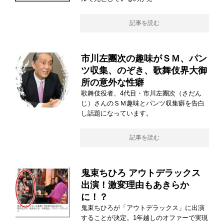
記事を読む
市川左團次の趣味がＳＭ、パン
ツ収集、のぞき、歌舞伎界大御
所の意外な性癖
歌舞伎役者、4代目・市川左團次（さだん
じ）さんのＳＭ趣味とパンツ収集癖を告白
し話題になっています。
記事を読む
鬼束ちひろ アウトデラックス
出演！激変理由もあきらか
に！？
鬼束ちひろが「アウトデラックス」に出演
することが決定。1年越しのオファーで実現