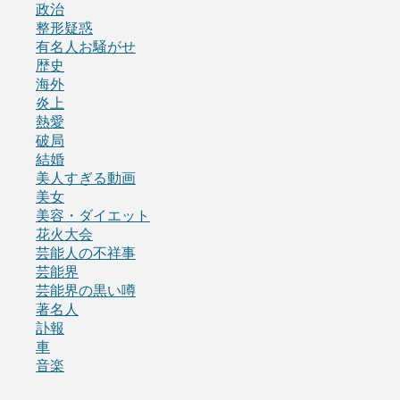
政治
整形疑惑
有名人お騒がせ
歴史
海外
炎上
熱愛
破局
結婚
美人すぎる動画
美女
美容・ダイエット
花火大会
芸能人の不祥事
芸能界
芸能界の黒い噂
著名人
訃報
車
音楽