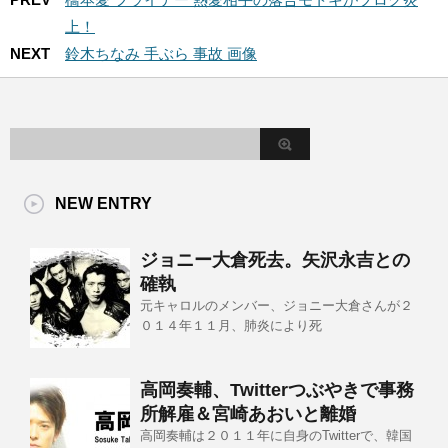
上！
NEXT
鈴木ちなみ 手ぶら 事故 画像
NEW ENTRY
ジョニー大倉死去。矢沢永吉との
確執
元キャロルのメンバー、ジョニー大倉さんが２
０１４年１１月、肺炎により死
高岡奏輔、Twitterつぶやきで事務
所解雇＆宮崎あおいと離婚
高岡奏輔は２０１１年に自身のTwitterで、韓国