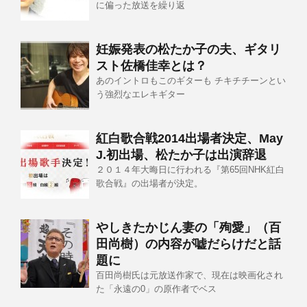
に偏った放送を繰り返
妊娠発表の松たか子の夫、ギタリ
スト佐橋佳幸とは？
あのイントロもこのギターも チキチチーンとい
う強烈なエレキギター
紅白歌合戦2014出場者決定、May
J.初出場、松たか子は出演辞退
２０１４年大晦日に行われる『第65回NHK紅白
歌合戦』の出場者が決定。
やしきたかじん妻の「殉愛」（百
田尚樹）の内容が嘘だらけだと話
題に
百田尚樹氏は元放送作家で、現在は映画化され
た「永遠の0」の原作者でベス