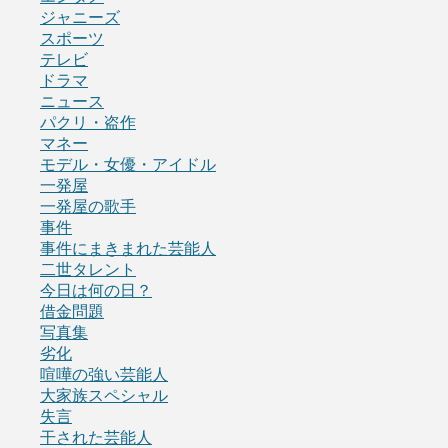
ジャニーズ
スポーツ
テレビ
ドラマ
ニュース
パクリ・盗作
マネー
モデル・女優・アイドル
一発屋
一発屋の歌手
事件
事件にまきまれた芸能人
二世タレント
今日は何の日？
借金問題
写真集
劣化
喧嘩の強い芸能人
大家族スペシャル
失言
干された芸能人