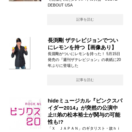
DEBOUT USA
記事を読む
長渕剛 ザテレビジョンでつい
にレモンを持つ【画像あり】
長淵剛がついにレモンを持った！ 5月15日
発売の『週刊ザテレビジョン』の表紙に20
年ぶりに登場した
記事を読む
hideミュージカル『ピンクスパ
イダー2014』が突然の公演中
止!!弟の松本裕士が関与の可能
性も!?
「Ｘ ＪＡＰＡＮ」のギタリスト・故ｈｉ