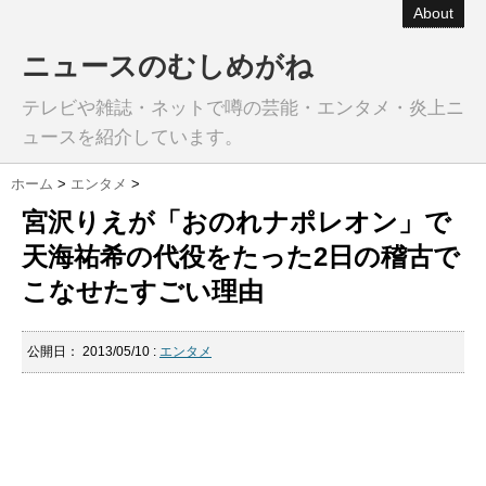
About
ニュースのむしめがね
テレビや雑誌・ネットで噂の芸能・エンタメ・炎上ニ
ュースを紹介しています。
ホーム
>
エンタメ
>
宮沢りえが「おのれナポレオン」で
天海祐希の代役をたった2日の稽古で
こなせたすごい理由
公開日：
2013/05/10
:
エンタメ