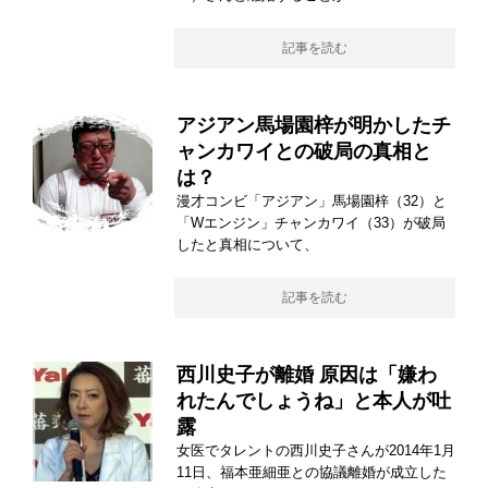
記事を読む
アジアン馬場園梓が明かしたチ
ャンカワイとの破局の真相と
は？
漫才コンビ「アジアン」馬場園梓（32）と
「Wエンジン」チャンカワイ（33）が破局
したと真相について、
記事を読む
西川史子が離婚 原因は「嫌わ
れたんでしょうね」と本人が吐
露
女医でタレントの西川史子さんが2014年1月
11日、福本亜細亜との協議離婚が成立した