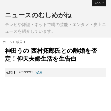
About
ニュースのむしめがね
テレビや雑誌・ネットで噂の芸能・エンタメ・炎上ニ
ュースを紹介しています。
ホーム
>
破局
>
神田うの 西村拓郎氏との離婚を否
定！仰天夫婦生活を生告白
公開日：
2013/12/05
:
破局