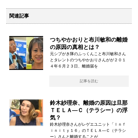
関連記事
つちやかおりと布川敏和の離婚
の原因の真相とは？
元シブがき隊のふっくんこと布川敏和さん
とタレントのつちやかおりさんがが２０１
４年６月２３日、離婚届を
記事を読む
鈴木紗理奈、離婚の原因は旦那
ＴＥＬＡ―Ｃ（テラシー）の浮
気？
鈴木紗理奈さんがレゲエユニット「Ｉｎｆ
ｉｎｉｔｙ１６」のＴＥＬＡ―Ｃ（テラシ
ー）さんと離婚することが