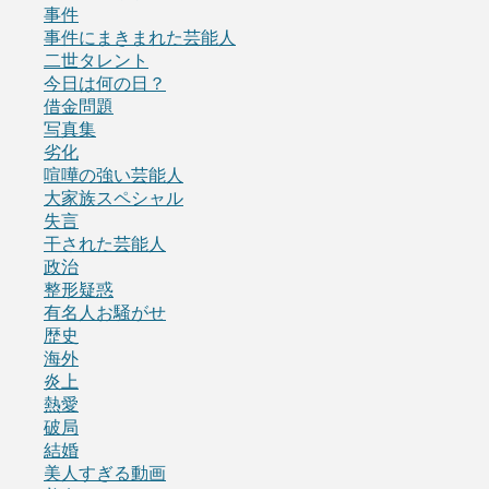
事件
事件にまきまれた芸能人
二世タレント
今日は何の日？
借金問題
写真集
劣化
喧嘩の強い芸能人
大家族スペシャル
失言
干された芸能人
政治
整形疑惑
有名人お騒がせ
歴史
海外
炎上
熱愛
破局
結婚
美人すぎる動画