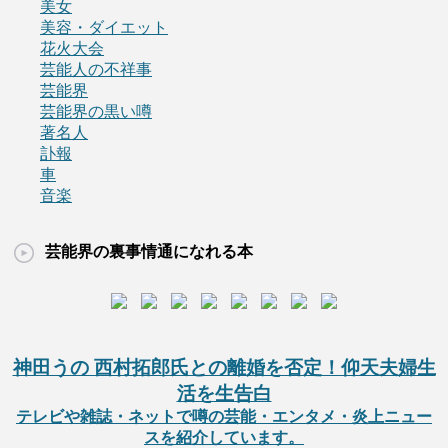
美女
美容・ダイエット
花火大会
芸能人の不祥事
芸能界
芸能界の黒い噂
著名人
訃報
車
音楽
芸能界の裏事情通になれる本
神田うの 西村拓郎氏との離婚を否定！仰天夫婦生
活を生告白
テレビや雑誌・ネットで噂の芸能・エンタメ・炎上ニュー
スを紹介しています。