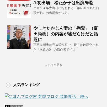
J.初出場、松たか子は出演辞退
２０１４年大晦日に行われる『第65回NHK紅白
歌合戦』の出場者が決定。
やしきたかじん妻の「殉愛」（百
田尚樹）の内容が嘘だらけだと話
題に
百田尚樹氏は元放送作家で、現在は映画化され
た「永遠の0」の原作者でベス
→もっと見る
人気ランキング