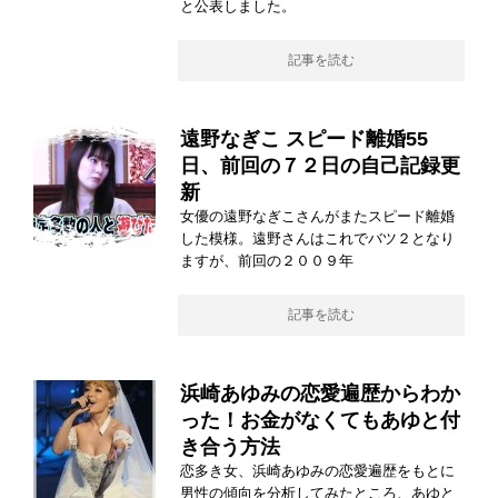
と公表しました。
記事を読む
遠野なぎこ スピード離婚55
日、前回の７２日の自己記録更
新
女優の遠野なぎこさんがまたスピード離婚
した模様。遠野さんはこれでバツ２となり
ますが、前回の２００９年
記事を読む
浜崎あゆみの恋愛遍歴からわか
った！お金がなくてもあゆと付
き合う方法
恋多き女、浜崎あゆみの恋愛遍歴をもとに
男性の傾向を分析してみたところ、あゆと