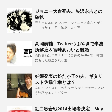
ジョニー大倉死去。矢沢永吉との
確執
元キャロルのメンバー、ジョニー大倉さんが２
０１４年１１月、肺炎により死
高岡奏輔、Twitterつぶやきで事務
所解雇＆宮崎あおいと離婚
高岡奏輔は２０１１年に自身のTwitterで、韓国
に偏った放送を繰り返
妊娠発表の松たか子の夫、ギタリ
スト佐橋佳幸とは？
あのイントロもこのギターも チキチチーンとい
う強烈なエレキギター
紅白歌合戦2014出場者決定、May