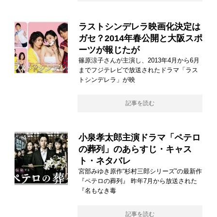
ラストシンデレラ映画化決定は
ガセ？2014年春公開と大阪スポ
ーツが報じたが
篠原涼子さんが主演し、2013年4月から6月
までフジテレビで放送されたドラマ「ラス
トシンデレラ」が映
記事を読む
小泉孝太郎主演ドラマ「ペテロ
の葬列」のあらすじ・キャス
ト・ネタバレ
宮部みゆき原作“杉村三郎シリーズ”の最新作
『ペテロの葬列』 昨年7月から放送された
『名もなき毒
記事を読む