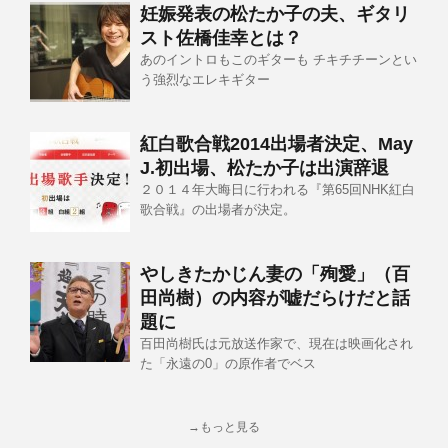
妊娠発表の松たか子の夫、ギタリ
スト佐橋佳幸とは？
あのイントロもこのギターも チキチチーンとい
う強烈なエレキギター
紅白歌合戦2014出場者決定、May
J.初出場、松たか子は出演辞退
２０１４年大晦日に行われる『第65回NHK紅白
歌合戦』の出場者が決定。
やしきたかじん妻の「殉愛」（百
田尚樹）の内容が嘘だらけだと話
題に
百田尚樹氏は元放送作家で、現在は映画化され
た「永遠の0」の原作者でベス
→もっと見る