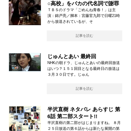
○高校」をバカの代名詞で謝罪
ＴＢＳのドラマ「ごめんね青春！」は主
演：錦戸亮／脚本：宮藤官九郎で日曜21時
から放送されているが、そ
記事を読む
じゅんとあい 最終回
NHKの朝ドラ、じゅんとあいの最終回放送
はいつ？１５１回目となる最終日の放送は
３月３０日です。じゅん
記事を読む
半沢直樹 ネタバレ あらすじ 第
6話 第二部スタート!!
半沢直樹の第二部がはじまりますね。 ８月
２５日放送の第６話からは新たな展開の第