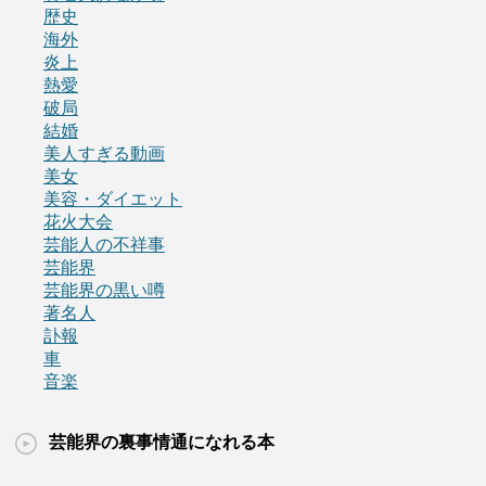
歴史
海外
炎上
熱愛
破局
結婚
美人すぎる動画
美女
美容・ダイエット
花火大会
芸能人の不祥事
芸能界
芸能界の黒い噂
著名人
訃報
車
音楽
芸能界の裏事情通になれる本