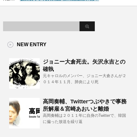
NEW ENTRY
ジョニー大倉死去。矢沢永吉との
確執
元キャロルのメンバー、ジョニー大倉さんが２
０１４年１１月、肺炎により死
高岡奏輔、Twitterつぶやきで事務
所解雇＆宮崎あおいと離婚
高岡奏輔は２０１１年に自身のTwitterで、韓国
に偏った放送を繰り返