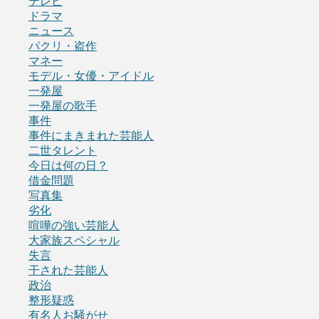
テレビ
ドラマ
ニュース
パクリ・盗作
マネー
モデル・女優・アイドル
一発屋
一発屋の歌手
事件
事件にまきまれた芸能人
二世タレント
今日は何の日？
借金問題
写真集
劣化
喧嘩の強い芸能人
大家族スペシャル
失言
干された芸能人
政治
整形疑惑
有名人お騒がせ