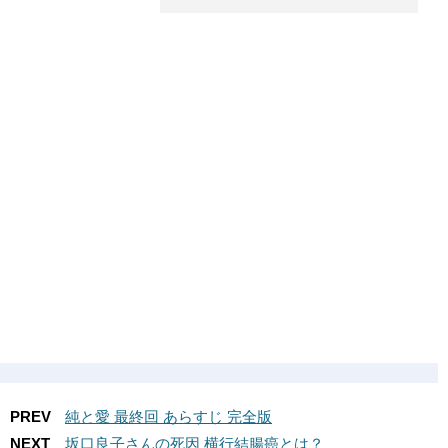
PREV
純と愛 最終回 あらすじ 完全版
NEXT
坂口良子さんの死因 横行結腸癌とは？