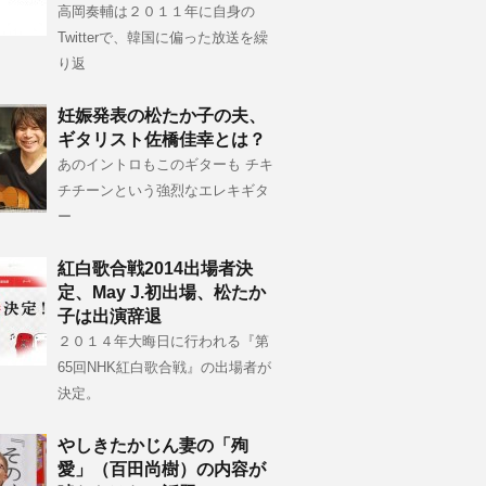
高岡奏輔は２０１１年に自身の
Twitterで、韓国に偏った放送を繰
り返
妊娠発表の松たか子の夫、
ギタリスト佐橋佳幸とは？
あのイントロもこのギターも チキ
チチーンという強烈なエレキギタ
ー
紅白歌合戦2014出場者決
定、May J.初出場、松たか
子は出演辞退
２０１４年大晦日に行われる『第
65回NHK紅白歌合戦』の出場者が
決定。
やしきたかじん妻の「殉
愛」（百田尚樹）の内容が