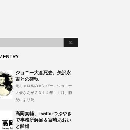
W ENTRY
ジョニー大倉死去。矢沢永
吉との確執
元キャロルのメンバー、ジョニー
大倉さんが２０１４年１１月、肺
炎により死
高岡奏輔、Twitterつぶやき
で事務所解雇＆宮崎あおい
と離婚