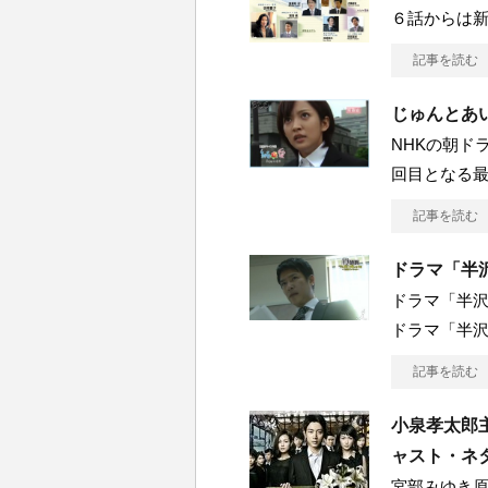
６話からは
記事を読む
じゅんとあい
NHKの朝ド
回目となる
記事を読む
ドラマ「半
ドラマ「半
ドラマ「半沢
記事を読む
小泉孝太郎
ャスト・ネ
宮部みゆき原