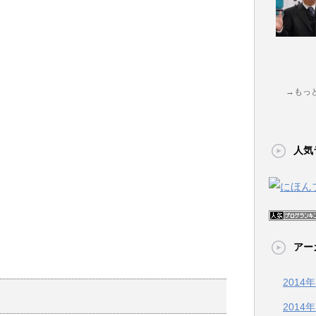
→もっ
人気
アー
2014
2014