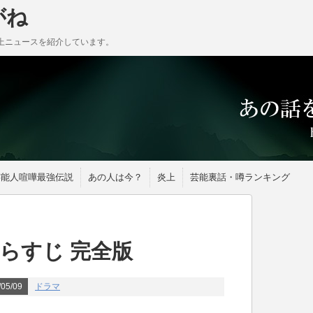
がね
上ニュースを紹介しています。
芸能人喧嘩最強伝説
あの人は今？
炎上
芸能裏話・噂ランキング
あらすじ 完全版
05/09
ドラマ