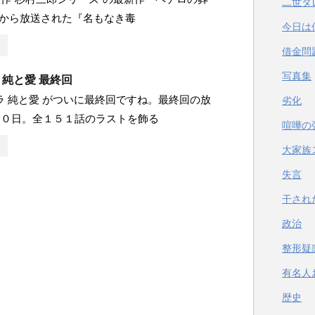
二世タ
月から放送された『名もなき毒
今日は
借金問
写真集
ラ 純と愛 最終回
ドラ 純と愛 がついに最終回ですね。最終回の放
劣化
３０日。全１５１話のラストを飾る
喧嘩の
大家族
失言
干され
政治
整形疑
有名人
歴史