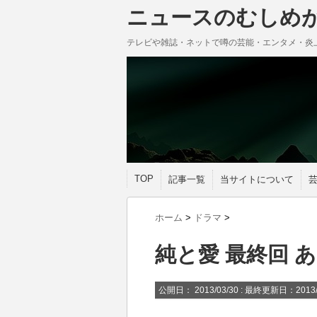
ニュースのむしめ
テレビや雑誌・ネットで噂の芸能・エンタメ・炎
TOP
記事一覧
当サイトについて
ホーム
>
ドラマ
>
純と愛 最終回 
公開日：
2013/03/30
: 最終更新日：2013/