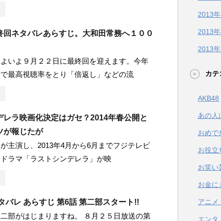
2013
2013
終回ネタバレあらすじ。大和田常務へ１００
2013
いよいよ９月２２日に最終回を迎えます。今年
カテ
中で最高視聴率をとり「倍返し」などの流
AKB48
あの人
デレラ映画化決定はガセ？2014年春公開と
ツが報じたが
おめで
が主演し、2013年4月から6月までフジテレビ
お役立
たドラマ「ラストシンデレラ」が映
お笑い
お金に
タバレ あらすじ 第6話 第二部スタート!!
アニメ
二部がはじまりますね。 ８月２５日放送の第
エンタ