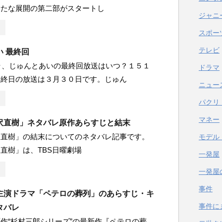
新たな展開の第二部がスタートし
ジャニ
スポー
テレビ
 最終回
ラ、じゅんとあいの最終回放送はいつ？１５１
ドラマ
最終日の放送は３月３０日です。じゅん
ニュー
パクリ
マネー
沢直樹」ネタバレ原作あらすじと結末
沢直樹」の結末についてのネタバレ記事です。
モデル
直樹」は、TBS日曜劇場
一発屋
一発屋
事件
主演ドラマ「ペテロの葬列」のあらすじ・キ
事件に
タバレ
作“杉村三郎シリーズ”の最新作『ペテロの葬