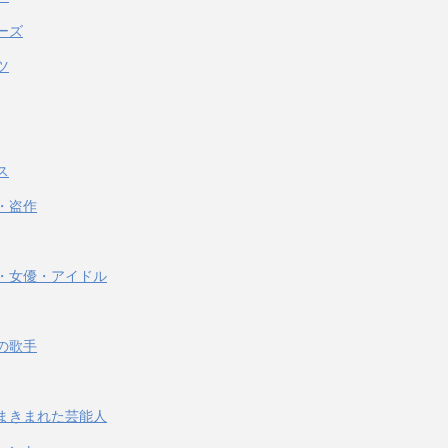
ーズ
ツ
ス
・盗作
・女優・アイドル
の歌手
まきまれた芸能人