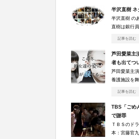
半沢直樹 ネ
半沢直樹 の
直樹は銀行
記事を読む
芦田愛菜主
者も出てつ
芦田愛菜主
養護施設を
記事を読む
TBS「ご
で謝罪
ＴＢＳのド
本：宮藤官九