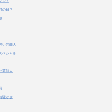
レント
何の日？
題
強い芸能人
スペシャル
た芸能人
惑
お騒がせ