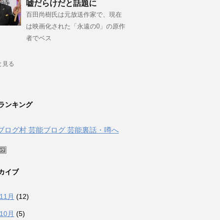
嘘だらけだと話題に
百田尚樹氏は元放送作家で、現在
は映画化された「永遠の0」の原作
者でベス
と見る
ランキング
カイブ
年11月
(12)
年10月
(5)