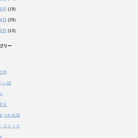
年5月
(19)
年4月
(29)
年3月
(13)
ゴリー
は今
たい話
ち
芸人
まつわる話
・コミック
メ