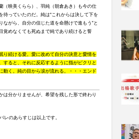
蘭（映美くらら）、羽純（朝倉あき）も今の仕
を待っていたのだ。純は“これからは決して下を
りながら、自分の信じた道を命懸けで進もう”と
目覚めなくても死ぬまで純であり続けると誓
眠り続ける愛。愛に改めて自分の決意と愛情を
。すると、それに反応するように指がピクリと
に動く。純の目から涙が流れる。・・・エンド
かは分かりませんが、希望を残した形で終わり
タバレのあらすじは以上です。