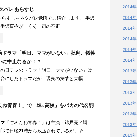
2014
タバレ あらすじ
2014
あらすじをネタバレ覚悟でご紹介します。 半沢
員半沢直樹が、くそ上司の不正
2014
2014
2014
演ドラマ「明日、ママがいない」批判、犠牲
2014
いに中止なるか！？
演の日テレのドラマ「明日、ママがいない」は
2013
舞台にしたドラマだが、現実の実情と大幅
2013
2013
2013
めんね青春！」で「堀○高校」をバカの代名詞
2013
ラマ「ごめんね青春！」は主演：錦戸亮／脚
2013
郎で日曜21時から放送されているが、そ
2013