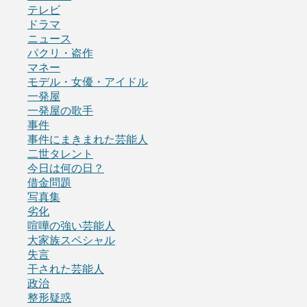
テレビ
ドラマ
ニュース
パクリ・盗作
マネー
モデル・女優・アイドル
一発屋
一発屋の歌手
事件
事件にまきまれた芸能人
二世タレント
今日は何の日？
借金問題
写真集
劣化
喧嘩の強い芸能人
大家族スペシャル
失言
干された芸能人
政治
整形疑惑