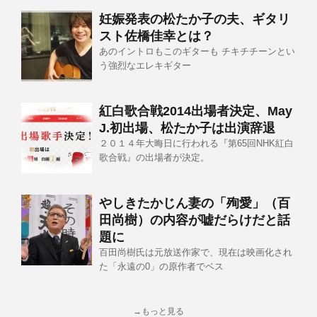
妊娠発表の松たか子の夫、ギタリ
スト佐橋佳幸とは？
あのイントロもこのギターも チキチチーンとい
う強烈なエレキギター
紅白歌合戦2014出場者決定、May
J.初出場、松たか子は出演辞退
２０１４年大晦日に行われる『第65回NHK紅白
歌合戦』の出場者が決定。
やしきたかじん妻の「殉愛」（百
田尚樹）の内容が嘘だらけだと話
題に
百田尚樹氏は元放送作家で、現在は映画化され
た「永遠の0」の原作者でベス
→もっと見る