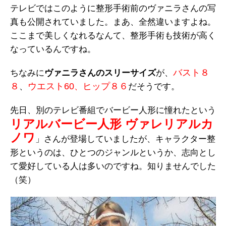
テレビではこのように整形手術前のヴァニラさんの写
真も公開されていました。まあ、全然違いますよね。
ここまで美しくなれるなんて、整形手術も技術が高く
なっているんですね。
バスト８
ちなみに
ヴァニラさんのスリーサイズ
が、
８
ウエスト60
ヒップ８６
、
、
だそうです。
先日、別のテレビ番組でバービー人形に憧れたという
リアルバービー人形 ヴァレリアルカ
ノワ
」さんが登場していましたが、キャラクター整
形というのは、ひとつのジャンルというか、志向とし
て愛好している人は多いのですね。知りませんでした
（笑）