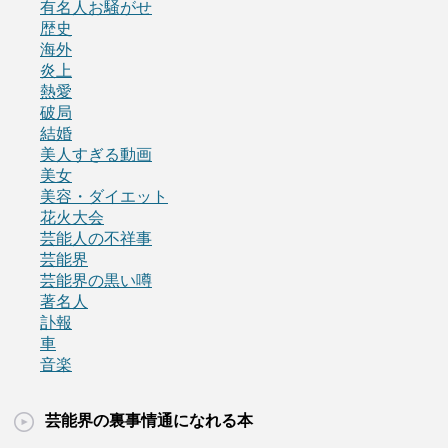
有名人お騒がせ
歴史
海外
炎上
熱愛
破局
結婚
美人すぎる動画
美女
美容・ダイエット
花火大会
芸能人の不祥事
芸能界
芸能界の黒い噂
著名人
訃報
車
音楽
芸能界の裏事情通になれる本