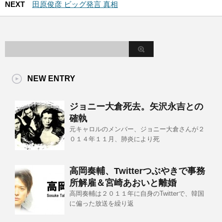
NEXT
田原俊彦 ビッグ発言 真相
NEW ENTRY
ジョニー大倉死去。矢沢永吉との
確執
元キャロルのメンバー、ジョニー大倉さんが２
０１４年１１月、肺炎により死
高岡奏輔、Twitterつぶやきで事務
所解雇＆宮崎あおいと離婚
高岡奏輔は２０１１年に自身のTwitterで、韓国
に偏った放送を繰り返