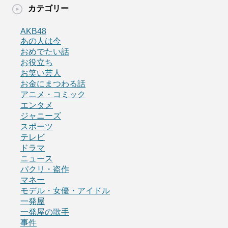
カテゴリー
AKB48
あの人は今
おめでたい話
お役立ち
お笑い芸人
お金にまつわる話
アニメ・コミック
エンタメ
ジャニーズ
スポーツ
テレビ
ドラマ
ニュース
パクリ・盗作
マネー
モデル・女優・アイドル
一発屋
一発屋の歌手
事件