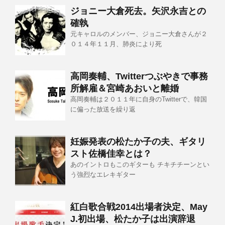
ジョニー大倉死去。矢沢永吉との
確執
元キャロルのメンバー、ジョニー大倉さんが２
０１４年１１月、肺炎により死
高岡奏輔、Twitterつぶやきで事務
所解雇＆宮崎あおいと離婚
高岡奏輔は２０１１年に自身のTwitterで、韓国
に偏った放送を繰り返
妊娠発表の松たか子の夫、ギタリ
スト佐橋佳幸とは？
あのイントロもこのギターも チキチチーンとい
う強烈なエレキギター
紅白歌合戦2014出場者決定、May
J.初出場、松たか子は出演辞退