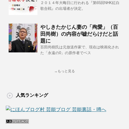
２０１４年大晦日に行われる『第65回NHK紅白
歌合戦』の出場者が決定。
やしきたかじん妻の「殉愛」（百
田尚樹）の内容が嘘だらけだと話
題に
百田尚樹氏は元放送作家で、現在は映画化され
た「永遠の0」の原作者でベス
→もっと見る
人気ランキング