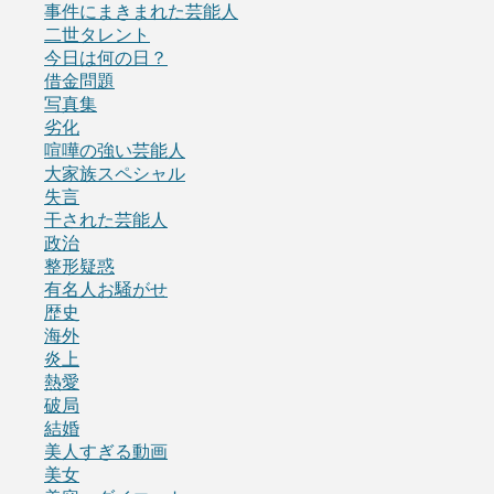
事件にまきまれた芸能人
二世タレント
今日は何の日？
借金問題
写真集
劣化
喧嘩の強い芸能人
大家族スペシャル
失言
干された芸能人
政治
整形疑惑
有名人お騒がせ
歴史
海外
炎上
熱愛
破局
結婚
美人すぎる動画
美女