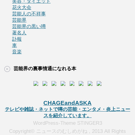
美容・ダイエット
花火大会
芸能人の不祥事
芸能界
芸能界の黒い噂
著名人
訃報
車
音楽
芸能界の裏事情通になれる本
CHAGEandASKA
テレビや雑誌・ネットで噂の芸能・エンタメ・炎上ニュー
スを紹介しています。
WordPress-Theme STINGER3
Copyright© ニュースのむしめがね , 2013 All Rights