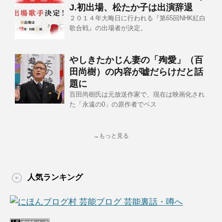
J.初出場、松たか子は出演辞退
２０１４年大晦日に行われる『第65回NHK紅白
歌合戦』の出場者が決定。
やしきたかじん妻の「殉愛」（百
田尚樹）の内容が嘘だらけだと話
題に
百田尚樹氏は元放送作家で、現在は映画化され
た「永遠の0」の原作者でベス
→もっと見る
人気ランキング