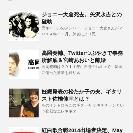
ジョニー大倉死去。矢沢永吉との
確執
元キャロルのメンバー、ジョニー大倉さんが２
０１４年１１月、肺炎により死
高岡奏輔、Twitterつぶやきで事務
所解雇＆宮崎あおいと離婚
高岡奏輔は２０１１年に自身のTwitterで、韓国
に偏った放送を繰り返
妊娠発表の松たか子の夫、ギタリ
スト佐橋佳幸とは？
あのイントロもこのギターも チキチチーンとい
う強烈なエレキギター
紅白歌合戦2014出場者決定、May