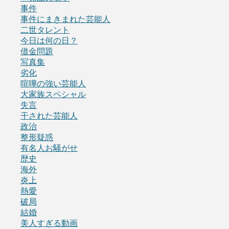
事件
事件にまきまれた芸能人
二世タレント
今日は何の日？
借金問題
写真集
劣化
喧嘩の強い芸能人
大家族スペシャル
失言
干された芸能人
政治
整形疑惑
有名人お騒がせ
歴史
海外
炎上
熱愛
破局
結婚
美人すぎる動画