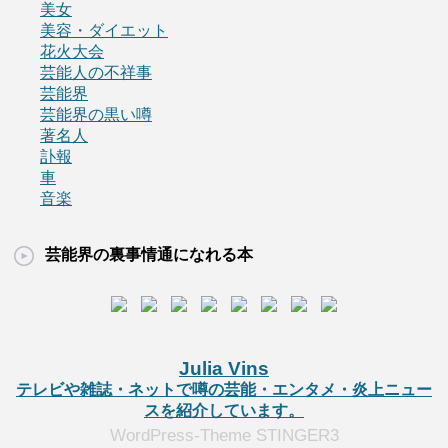
美女
美容・ダイエット
花火大会
芸能人の不祥事
芸能界
芸能界の黒い噂
著名人
訃報
車
音楽
芸能界の裏事情通になれる本
Julia Vins
テレビや雑誌・ネットで噂の芸能・エンタメ・炎上ニュー
スを紹介しています。
WordPress-Theme STINGER3