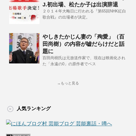
J.初出場、松たか子は出演辞退
２０１４年大晦日に行われる『第65回NHK紅白
歌合戦』の出場者が決定。
やしきたかじん妻の「殉愛」（百
田尚樹）の内容が嘘だらけだと話
題に
百田尚樹氏は元放送作家で、現在は映画化され
た「永遠の0」の原作者でベス
→もっと見る
人気ランキング