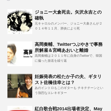
ジョニー大倉死去。矢沢永吉との
確執
元キャロルのメンバー、ジョニー大倉さんが２
０１４年１１月、肺炎により死
高岡奏輔、Twitterつぶやきで事務
所解雇＆宮崎あおいと離婚
高岡奏輔は２０１１年に自身のTwitterで、韓国
に偏った放送を繰り返
妊娠発表の松たか子の夫、ギタリ
スト佐橋佳幸とは？
あのイントロもこのギターも チキチチーンとい
う強烈なエレキギター
紅白歌合戦2014出場者決定、May