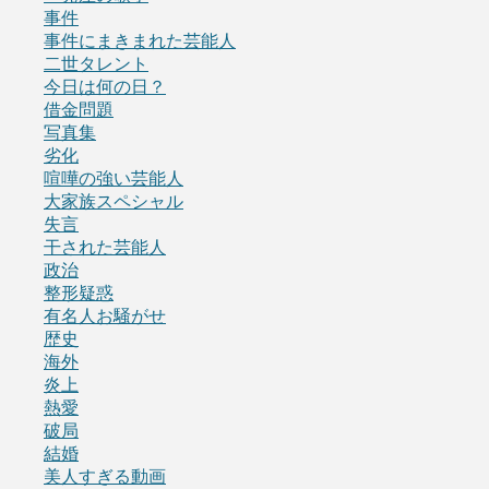
事件
事件にまきまれた芸能人
二世タレント
今日は何の日？
借金問題
写真集
劣化
喧嘩の強い芸能人
大家族スペシャル
失言
干された芸能人
政治
整形疑惑
有名人お騒がせ
歴史
海外
炎上
熱愛
破局
結婚
美人すぎる動画