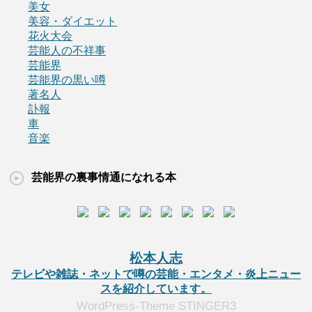
美女
美容・ダイエット
花火大会
芸能人の不祥事
芸能界
芸能界の黒い噂
著名人
訃報
車
音楽
芸能界の裏事情通になれる本
松本人志
テレビや雑誌・ネットで噂の芸能・エンタメ・炎上ニュー
スを紹介しています。
WordPress-Theme STINGER3