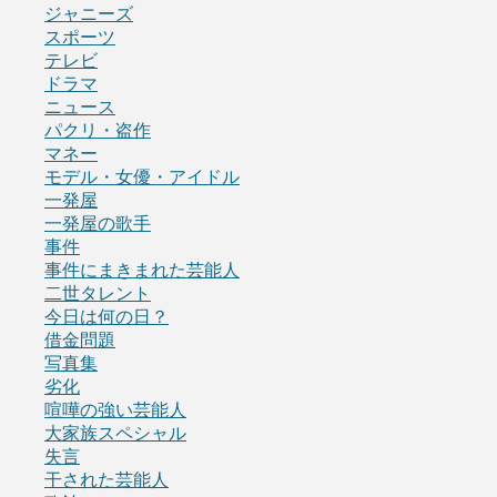
ジャニーズ
スポーツ
テレビ
ドラマ
ニュース
パクリ・盗作
マネー
モデル・女優・アイドル
一発屋
一発屋の歌手
事件
事件にまきまれた芸能人
二世タレント
今日は何の日？
借金問題
写真集
劣化
喧嘩の強い芸能人
大家族スペシャル
失言
干された芸能人