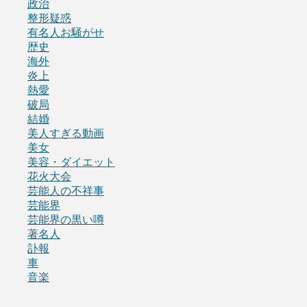
政治
整形疑惑
有名人お騒がせ
歴史
海外
炎上
熱愛
破局
結婚
美人すぎる動画
美女
美容・ダイエット
花火大会
芸能人の不祥事
芸能界
芸能界の黒い噂
著名人
訃報
車
音楽