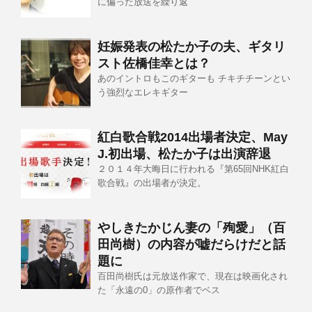
に偏った放送を繰り返
妊娠発表の松たか子の夫、ギタリ
スト佐橋佳幸とは？
あのイントロもこのギターも チキチチーンとい
う強烈なエレキギター
紅白歌合戦2014出場者決定、May
J.初出場、松たか子は出演辞退
２０１４年大晦日に行われる『第65回NHK紅白
歌合戦』の出場者が決定。
やしきたかじん妻の「殉愛」（百
田尚樹）の内容が嘘だらけだと話
題に
百田尚樹氏は元放送作家で、現在は映画化され
た「永遠の0」の原作者でベス