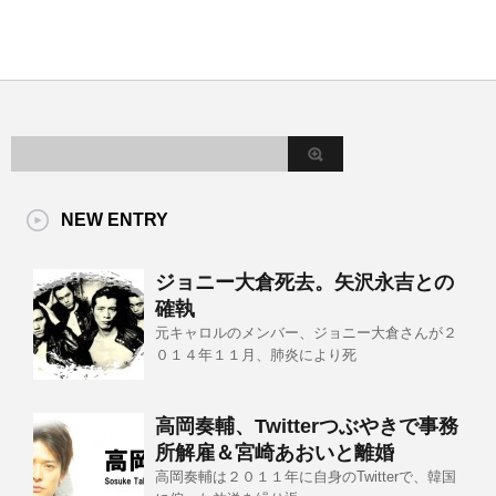
NEW ENTRY
ジョニー大倉死去。矢沢永吉との
確執
元キャロルのメンバー、ジョニー大倉さんが２
０１４年１１月、肺炎により死
高岡奏輔、Twitterつぶやきで事務
所解雇＆宮崎あおいと離婚
高岡奏輔は２０１１年に自身のTwitterで、韓国